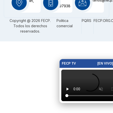
contactenos@fecp.
Medellín,
+57
CO
3116097938
Copyright @ 2026 FECP.
Politica
PQRS
FECP.ORG.
Todos los derechos
comercial
reservados.
FECP TV
[EN VIVO]