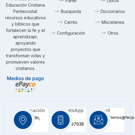
Panel
Libros
Educación Cristiana
Pentecostal:
Busqueda
Diccionarios
recursos educativos
Carrito
Miscelanea
y bíblicos que
fortalecen la fe y el
Configuración
Otros
aprendizaje,
apoyando
proyectos que
transforman vidas y
promueven valores
cristianos.
Medios de pago
Ubicación
WhatsApp
Email
contactenos@fecp.
Medellín,
+57
CO
3116097938