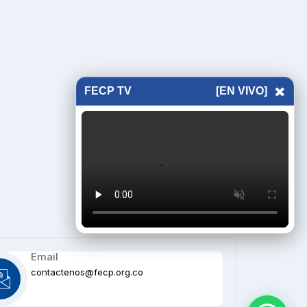
×
FECP TV
[EN VIVO]
Email
contactenos@fecp.org.co