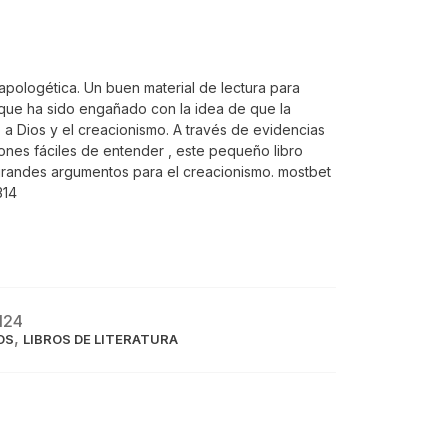
apologética. Un buen material de lectura para
que ha sido engañado con la idea de que la
 a Dios y el creacionismo. A través de evidencias
iones fáciles de entender , este pequeño libro
randes argumentos para el creacionismo. mostbet
314
124
,
OS
LIBROS DE LITERATURA