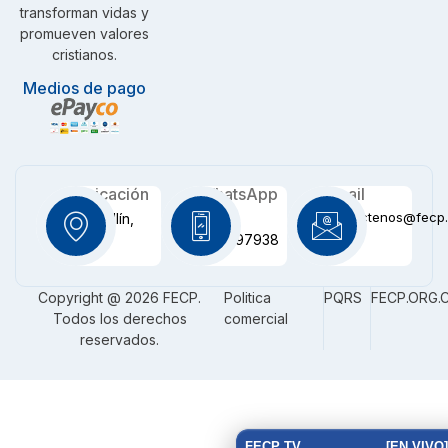
transforman vidas y
promueven valores
cristianos.
Medios de pago
Ubicación
WhatsApp
Email
contactenos@fecp.
Medellín,
+57
CO
3116097938
Copyright @ 2026 FECP.
Politica
PQRS
FECP.ORG.
Todos los derechos
comercial
reservados.
FECP TV
[EN VIVO]