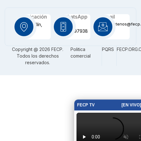
Ubicación
WhatsApp
Email
contactenos@fecp.
Medellín,
+57
CO
3116097938
Copyright @ 2026 FECP.
Politica
PQRS
FECP.ORG.
Todos los derechos
comercial
reservados.
FECP TV
[EN VIVO]