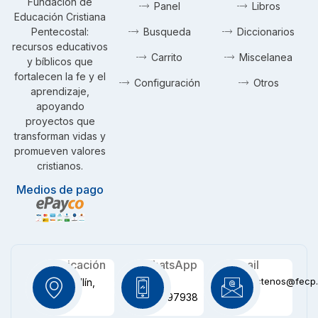
Fundación de
Panel
Libros
Educación Cristiana
Pentecostal:
Busqueda
Diccionarios
recursos educativos
Carrito
Miscelanea
y bíblicos que
fortalecen la fe y el
Configuración
Otros
aprendizaje,
apoyando
proyectos que
transforman vidas y
promueven valores
cristianos.
Medios de pago
Ubicación
WhatsApp
Email
contactenos@fecp.
Medellín,
+57
CO
3116097938