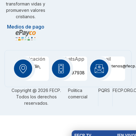
transforman vidas y
promueven valores
cristianos.
Medios de pago
Ubicación
WhatsApp
Email
contactenos@fecp.
Medellín,
+57
CO
3116097938
Copyright @ 2026 FECP.
Politica
PQRS
FECP.ORG.
Todos los derechos
comercial
reservados.
FECP TV
[EN VIVO]