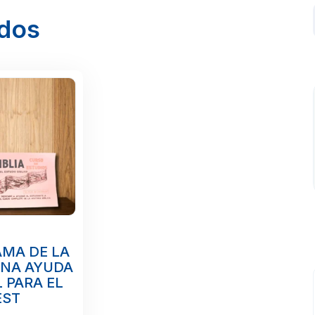
ados
MA DE LA
UNA AYUDA
 PARA EL
EST