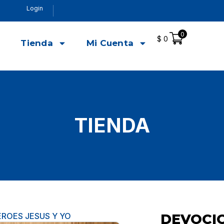
Login
0
$
0
o
Tienda
Mi Cuenta
TIENDA
ROES JESUS Y YO
DEVOCI