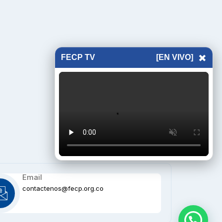
×
FECP TV
[EN VIVO]
Email
contactenos@fecp.org.co