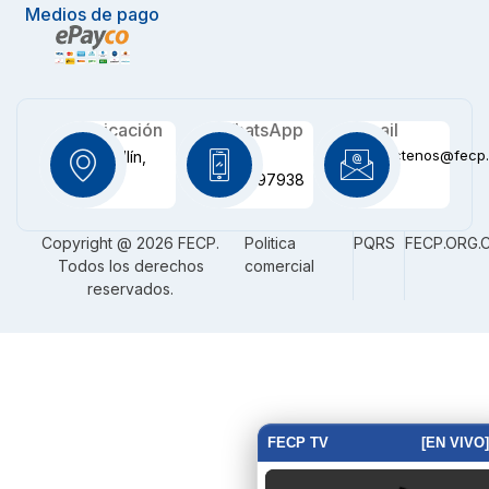
Medios de pago
Ubicación
WhatsApp
Email
contactenos@fecp.
Medellín,
+57
CO
3116097938
Copyright @ 2026 FECP.
Politica
PQRS
FECP.ORG.
Todos los derechos
comercial
reservados.
FECP TV
[EN VIVO]