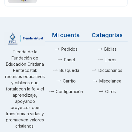
Mi cuenta
Categorías
Pedidos
Biblias
Tienda de la
Fundación de
Panel
Libros
Educación Cristiana
Pentecostal:
Busqueda
Diccionarios
recursos educativos
Carrito
Miscelanea
y bíblicos que
fortalecen la fe y el
Configuración
Otros
aprendizaje,
apoyando
proyectos que
transforman vidas y
promueven valores
cristianos.