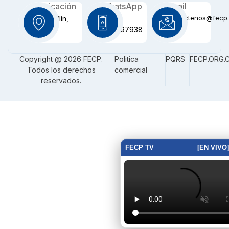
Ubicación
WhatsApp
Email
contactenos@fecp.
Medellín,
+57
CO
3116097938
Copyright @ 2026 FECP.
Politica
PQRS
FECP.ORG.
Todos los derechos
comercial
reservados.
FECP TV
[EN VIVO]