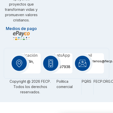
proyectos que
transforman vidas y
promueven valores
cristianos.
Medios de pago
Ubicación
WhatsApp
Email
contactenos@fecp.
Medellín,
+57
CO
3116097938
Copyright @ 2026 FECP.
Politica
PQRS
FECP.ORG.
Todos los derechos
comercial
reservados.