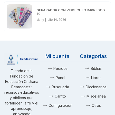
SEPARADOR CON VERSÍCULO IMPRESO X
10
dany
julio 14, 2026
Mi cuenta
Categorías
Pedidos
Biblias
Tienda de la
Fundación de
Panel
Libros
Educación Cristiana
Pentecostal:
Busqueda
Diccionarios
recursos educativos
Carrito
Miscelanea
y bíblicos que
fortalecen la fe y el
Configuración
Otros
aprendizaje,
apoyando