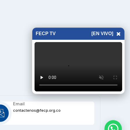
×
FECP TV
[EN VIVO]
Email
contactenos@fecp.org.co