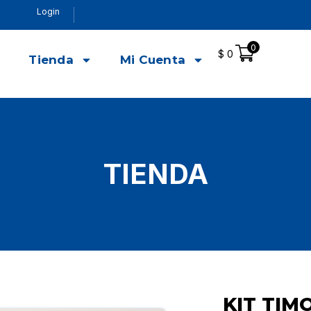
Login
0
$
0
o
Tienda
Mi Cuenta
TIENDA
KIT TIM