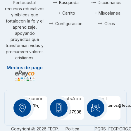
Pentecostal:
Busqueda
Diccionarios
recursos educativos
Carrito
Miscelanea
y bíblicos que
fortalecen la fe y el
Configuración
Otros
aprendizaje,
apoyando
proyectos que
transforman vidas y
promueven valores
cristianos.
Medios de pago
Ubicación
WhatsApp
Email
contactenos@fecp.
Medellín,
+57
CO
3116097938
Copyright @ 2026 FECP.
Politica
PQRS
FECP.ORG.