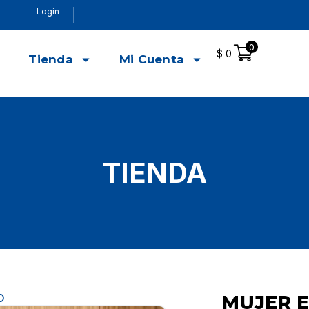
Login
0
$
0
o
Tienda
Mi Cuenta
TIENDA
O
MUJER E