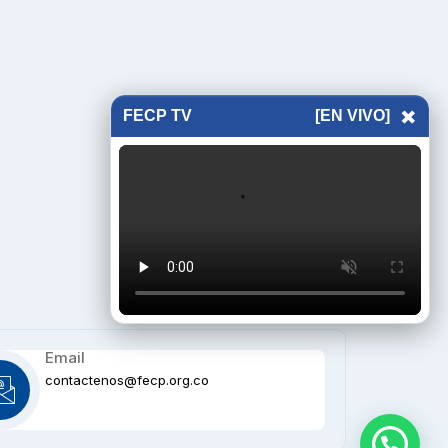
×
FECP TV
[EN VIVO]
Email
contactenos@fecp.org.co