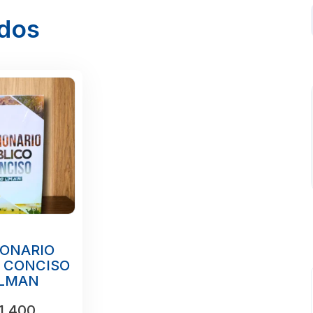
ados
IONARIO
O CONCISO
LMAN
1.400