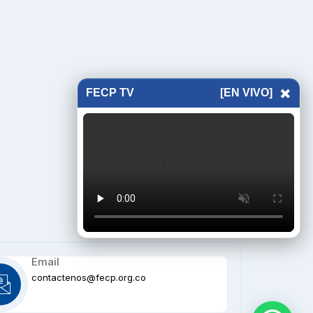
×
FECP TV
[EN VIVO]
Email
contactenos@fecp.org.co