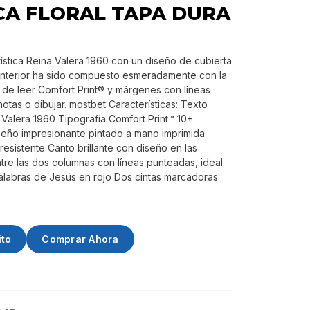
CA FLORAL TAPA DURA
0
rtística Reina Valera 1960 con un diseño de cubierta
 interior ha sido compuesto esmeradamente con la
il de leer Comfort Print® y márgenes con líneas
notas o dibujar. mostbet Características: Texto
 Valera 1960 Tipografía Comfort Print™ 10+
seño impresionante pintado a mano imprimida
resistente Canto brillante con diseño en las
tre las dos columnas con líneas punteadas, ideal
alabras de Jesús en rojo Dos cintas marcadoras
ito
Comprar Ahora