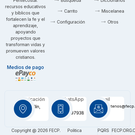
Pentecostal:
Busqueda
Diccionarios
recursos educativos
Carrito
Miscelanea
y bíblicos que
fortalecen la fe y el
Configuración
Otros
aprendizaje,
apoyando
proyectos que
transforman vidas y
promueven valores
cristianos.
Medios de pago
Ubicación
WhatsApp
Email
contactenos@fecp.
Medellín,
+57
CO
3116097938
Copyright @ 2026 FECP.
Politica
PQRS
FECP.ORG.