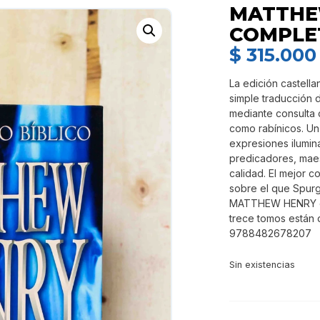
MATTHE
COMPLE
$
315.000
La edición castell
simple traducción d
mediante consulta 
como rabínicos. Un
expresiones ilumin
predicadores, maest
calidad. El mejor c
sobre el que Spurg
MATTHEW HENRY con
trece tomos están 
9788482678207
Sin existencias