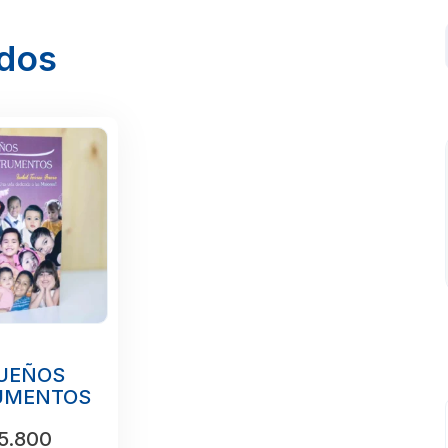
ados
UEÑOS
UMENTOS
5.800