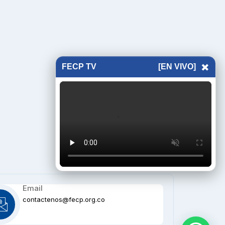
×
FECP TV
[EN VIVO]
Email
contactenos@fecp.org.co