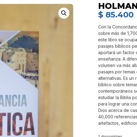
HOLMA
$
85.400
Con la Concordanc
sobre más de 1,700
este libro se ocupa
pasajes bíblicos pe
aportará un factor 
enseñanza. A difer
volumen va más allá
pasajes por temas 
alternativas. Es un
bíblico sobre tema
contemporáneos se
estudiar la Biblia 
para lograr una co
Dios acerca de casi
40,000 referencias 
artefactos, edific
1 disponibles