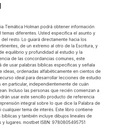
N
ia Temática Holman podrá obtener información
 temas diferentes. Usted especifica el asunto y
 del resto. Lo guiará directamente hacia los
rtinentes, de un extremo al otro de la Escritura, y
de equilibrio y profundidad al estudio y la
encia de las concordancias comunes, este
 de usar palabras bíblicas específicas y señala
e ideas, ordenadas alfabéticamente en cientos de
 recurso ideal para desarrollar lecciones de estudio
s en particular, independientemente de cuán
an. Incluso las personas que recién comienzan a
podrán usar este sencillo producto de referencia
mprensión integral sobre lo que dice la Palabra de
 cualquier tema de interés. Este libro contiene
bíblicas y también incluye dibujos lineales de
ios y lugares. mostbet ISBN: 9780805495751