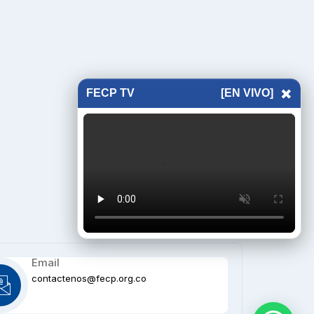
×
FECP TV
[EN VIVO]
Email
contactenos@fecp.org.co