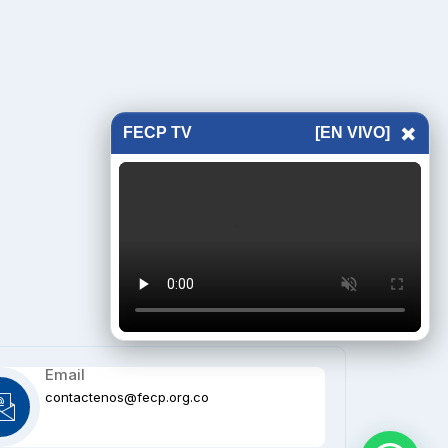
×
FECP TV
[EN VIVO]
Email
contactenos@fecp.org.co