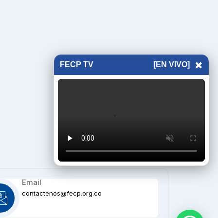
×
FECP TV
[EN VIVO]
Email
contactenos@fecp.org.co