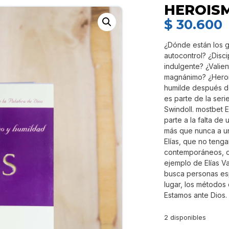
HEROIS
$
30.600
¿Dónde están los g
autocontrol? ¿Disc
indulgente? ¿Valie
magnánimo? ¿Heroic
humilde después de
es parte de la seri
Swindoll. mostbet 
parte a la falta de
más que nunca a u
Elías, que no teng
contemporáneos, c
ejemplo de Elías Va
busca personas esp
lugar, los métodos
Estamos ante Dios
2 disponibles