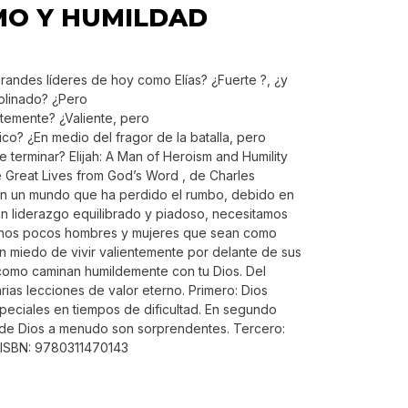
MO Y HUMILDAD
randes líderes de hoy como Elías? ¿Fuerte ?, ¿y
iplinado? ¿Pero
ntemente? ¿Valiente, pero
o? ¿En medio del fragor de la batalla, pero
 terminar? Elijah: A Man of Heroism and Humility
e Great Lives from God’s Word , de Charles
En un mundo que ha perdido el rumbo, debido en
 un liderazgo equilibrado y piadoso, necesitamos
nos pocos hombres y mujeres que sean como
an miedo de vivir valientemente por delante de sus
omo caminan humildemente con tu Dios. Del
rias lecciones de valor eterno. Primero: Dios
eciales en tiempos de dificultad. En segundo
 de Dios a menudo son sorprendentes. Tercero:
. ISBN: 9780311470143