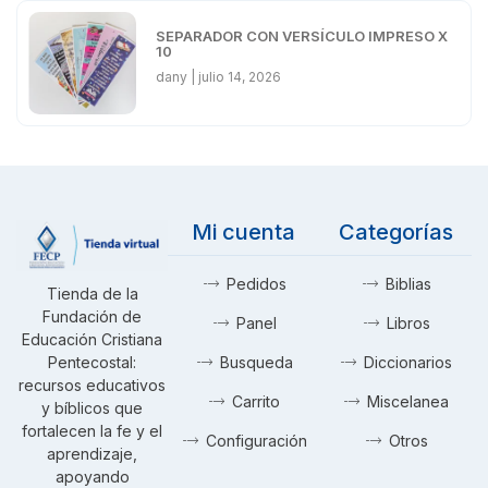
SEPARADOR CON VERSÍCULO IMPRESO X
10
dany
julio 14, 2026
Mi cuenta
Categorías
Pedidos
Biblias
Tienda de la
Fundación de
Panel
Libros
Educación Cristiana
Pentecostal:
Busqueda
Diccionarios
recursos educativos
Carrito
Miscelanea
y bíblicos que
fortalecen la fe y el
Configuración
Otros
aprendizaje,
apoyando