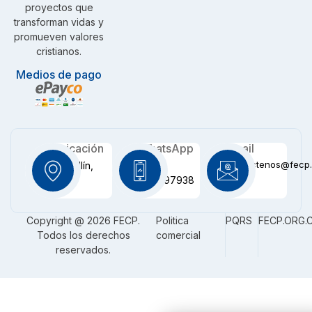
proyectos que
transforman vidas y
promueven valores
cristianos.
Medios de pago
Ubicación
WhatsApp
Email
contactenos@fecp.
Medellín,
+57
CO
3116097938
Copyright @ 2026 FECP.
Politica
PQRS
FECP.ORG.
Todos los derechos
comercial
reservados.