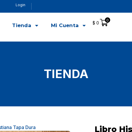
Login
0
$
0
o
Tienda
Mi Cuenta
TIENDA
istiana Tapa Dura
Libro His