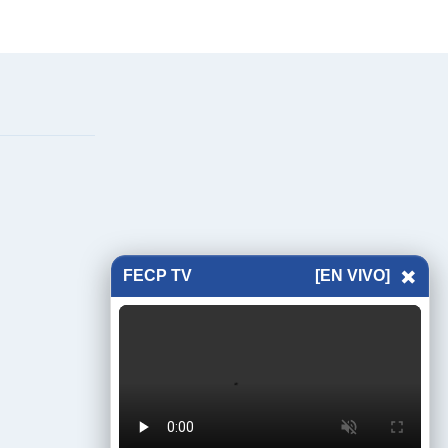
×
FECP TV
[EN VIVO]