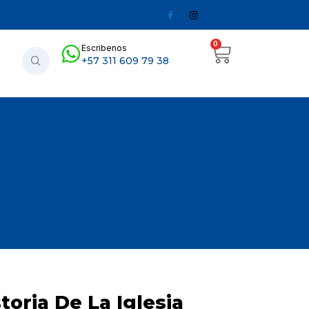
0
Escribenos
+57 311 609 79 38
toria De La Iglesia