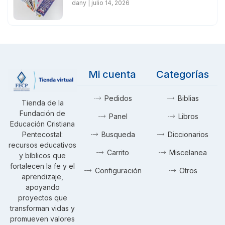
dany
julio 14, 2026
Mi cuenta
Categorías
Pedidos
Biblias
Tienda de la
Fundación de
Panel
Libros
Educación Cristiana
Pentecostal:
Busqueda
Diccionarios
recursos educativos
Carrito
Miscelanea
y bíblicos que
fortalecen la fe y el
Configuración
Otros
aprendizaje,
apoyando
proyectos que
transforman vidas y
promueven valores