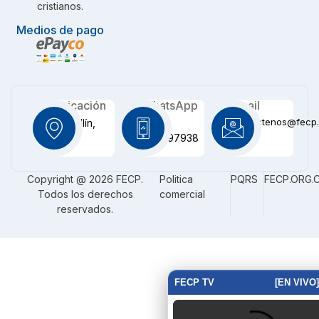
cristianos.
Medios de pago
Ubicación
WhatsApp
Email
contactenos@fecp.
Medellín,
+57
CO
3116097938
Copyright @ 2026 FECP.
Politica
PQRS
FECP.ORG.
Todos los derechos
comercial
reservados.
FECP TV
[EN VIVO]