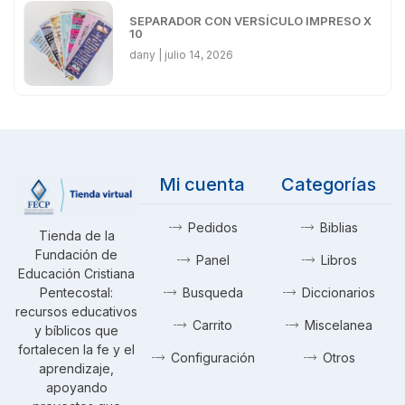
SEPARADOR CON VERSÍCULO IMPRESO X
10
dany
julio 14, 2026
Mi cuenta
Categorías
Pedidos
Biblias
Tienda de la
Fundación de
Panel
Libros
Educación Cristiana
Pentecostal:
Busqueda
Diccionarios
recursos educativos
Carrito
Miscelanea
y bíblicos que
fortalecen la fe y el
Configuración
Otros
aprendizaje,
apoyando