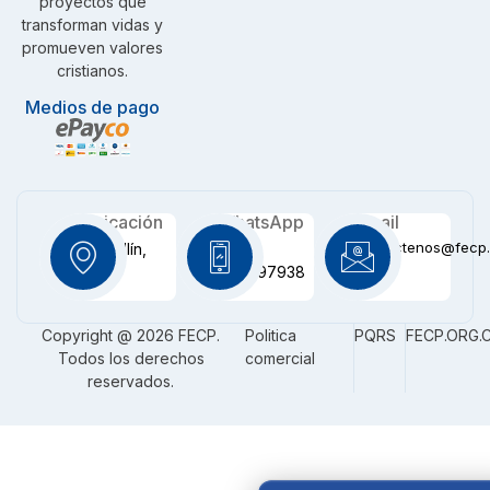
proyectos que
transforman vidas y
promueven valores
cristianos.
Medios de pago
Ubicación
WhatsApp
Email
contactenos@fecp.
Medellín,
+57
CO
3116097938
Copyright @ 2026 FECP.
Politica
PQRS
FECP.ORG.
Todos los derechos
comercial
reservados.